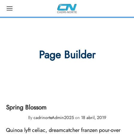
Back
DUCTOS
Page Builder
a Take Away
a Fast Food
 Sushi
Spring Blossom
 Confiteria/Bares
By
cadrinorteAdmin2025
on
18 abril, 2019
a Panaderías
Quinoa lyft celiac, dreamcatcher franzen pour-over